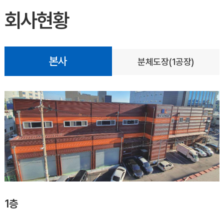
조직도
회사현황
회사현황
찾아오시는 길
본사
분체도장(1공장)
1층