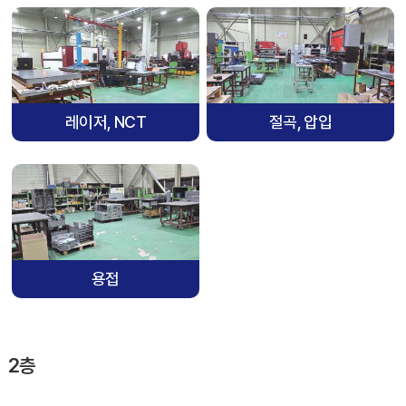
레이저, NCT
절곡, 압입
용접
2층