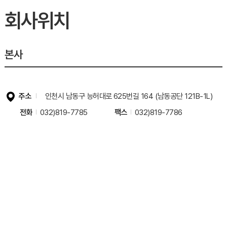
조직도
회사위치
회사현황
찾아오시는 길
본사
주소
인천시 남동구 능허대로 625번길 164 (남동공단 121B-1L)
전화
032)819-7785
팩스
032)819-7786