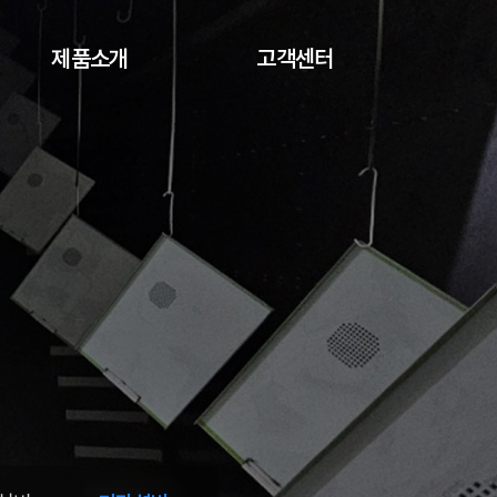
제품소개
고객센터
조류야생동물
공지사항
퇴치기
자료실
농산물중량선별기
온라인문의
옥외용
함체
디스플레이장비
키오스크
기타
주문케이스