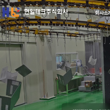
회사소
인사말
회사연혁
인증현황
조직도
회사현황
찾아오시는
길