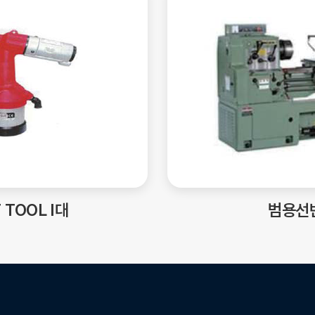
 TOOL I대
범용선반