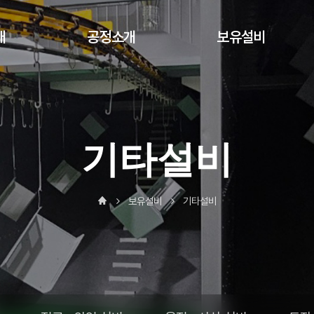
개
공정소개
보유설비
공정소개
레이저가공NCT설비
절곡ㆍ압입
설비
기타설비
용접ㆍ사상
설비
도장설비
보유설비
기타설비
기타설비