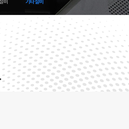
설비
기타설비
.