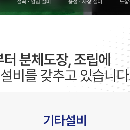
절곡ㆍ압입 설비
용접ㆍ사상 설비
도장
부터 분체도장, 조립에
 설비를 갖추고 있습니다
기타설비