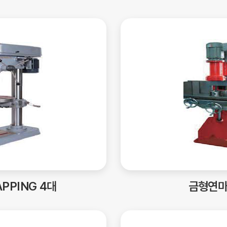
APPING 4대
금형연마